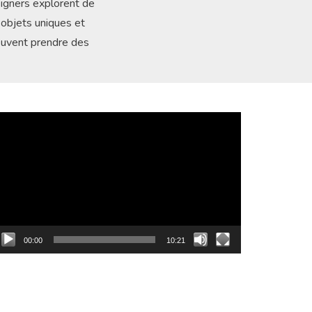
igners explorent de
 objets uniques et
peuvent prendre des
cteur
déo
00:00
10:21