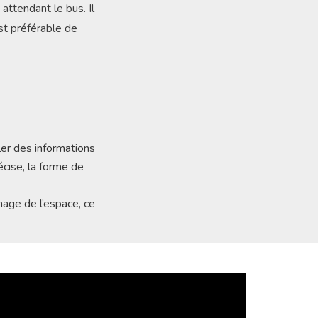
ttendant le bus. Il
st préférable de
ler des informations
écise, la forme de
nage de l’espace, ce
cteur
déo