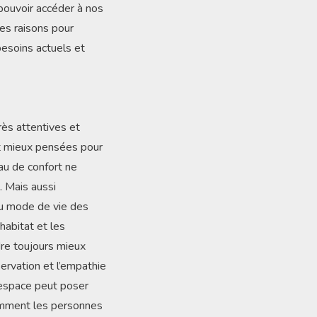
 pouvoir accéder à nos
es raisons pour
besoins actuels et
rès attentives et
t mieux pensées pour
au de confort ne
. Mais aussi
au mode de vie des
’habitat et les
dre toujours mieux
ervation et l’empathie
’espace peut poser
omment les personnes